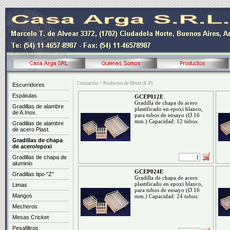
Cotización > Productos de Metal (E-P)
Escurridores
Espátulas
GCEP012E
Gradilla de chapa de acero
Gradillas de alambre
plastificado en epoxi blanco,
de A.Inox.
para tubos de ensayo (Ø 16
mm.) Capacidad: 12 tubos.
Gradillas de alambre
de acero Plast.
Gradillas de chapa
de acero/epoxi
Gradillas de chapa de
aluminio
GCEP024E
Gradillas tipo "Z"
Gradilla de chapa de acero
plastificado en epoxi blanco,
Limas
para tubos de ensayo (Ø 16
Mangos
mm.) Capacidad: 24 tubos.
Mecheros
Mesas Cricket
Pesafiltros