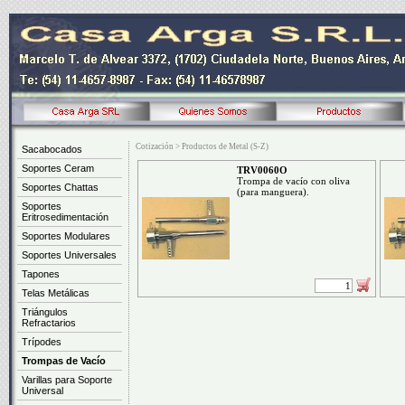
Cotización > Productos de Metal (S-Z)
Sacabocados
Soportes Ceram
TRV0060O
Trompa de vacío con oliva
Soportes Chattas
(para manguera).
Soportes
Eritrosedimentación
Soportes Modulares
Soportes Universales
Tapones
Telas Metálicas
Triángulos
Refractarios
Trípodes
Trompas de Vacío
Varillas para Soporte
Universal